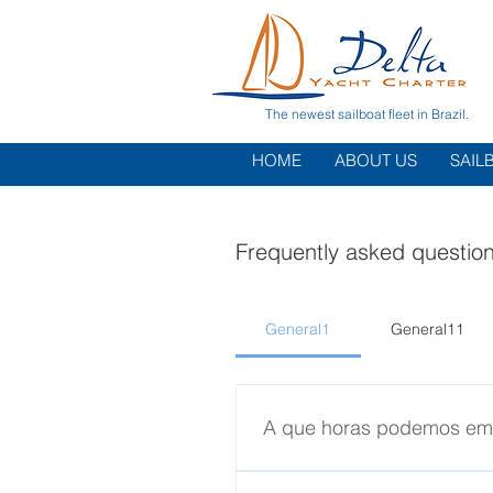
The newest sailboat fleet in Brazil.
HOME
ABOUT US
SAIL
Frequently asked questio
General1
General11
A que horas podemos em
As diárias são das 12h às 12