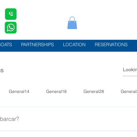
BOATS
PARTNERSHIPS
LOCATION
RESERVATIONS
ns
General14
General18
General28
General
barcar?
h mas tendo disponibilidade, podemos combinar os horários de