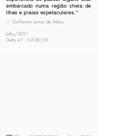
embarcado numa região cheia de
ilhas e praias espetaculares."
— Guilherme Lemos de Abreu
Julho/2021
Delta 41'
- FUTURO XV