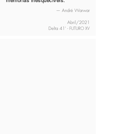
memórias inesquecíveis."
— André Warwar
Abril/2021
Delta 41'
- FUTURO XV