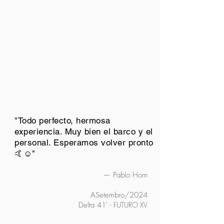
"Todo perfecto, hermosa
experiencia. Muy bien el barco y el
personal. Esperamos volver pronto
🤙☺️"
— Pablo Horn
ASetembro/2024
Delta 41'
- FUTURO XV