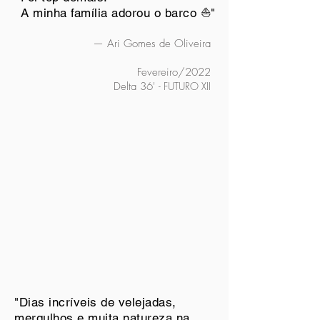
A minha família adorou o barco ⛵"
— Ari Gomes de Oliveira
Fevereiro/2022
Delta 36'
- FUTURO XII
"Dias incríveis de velejadas,
mergulhos e muita natureza na